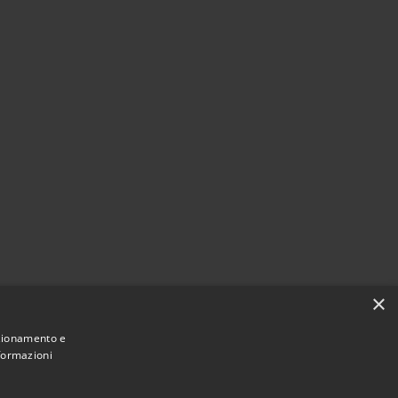
×
nzionamento e
nformazioni
Astigov
Comune convenzionato