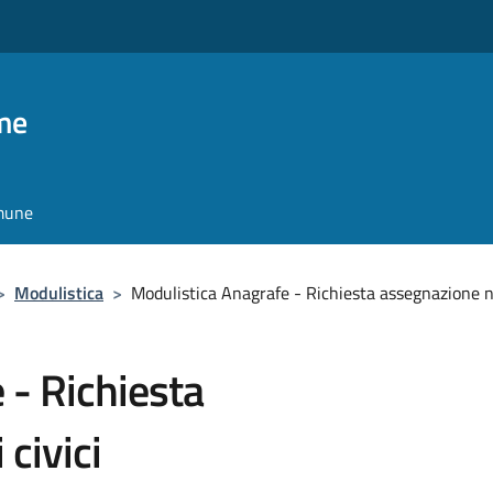
me
omune
>
Modulistica
>
Modulistica Anagrafe - Richiesta assegnazione n
 - Richiesta
civici