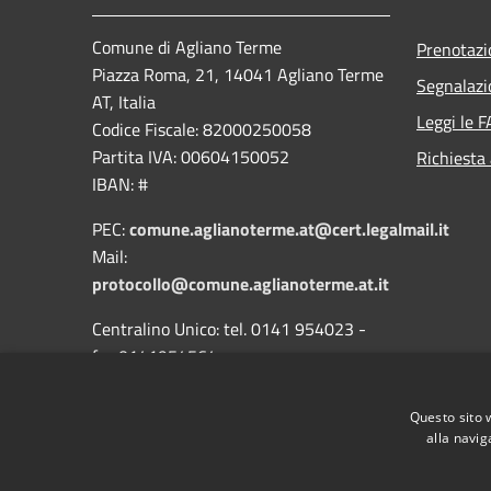
Comune di Agliano Terme
Prenotaz
Piazza Roma, 21, 14041 Agliano Terme
Segnalazi
AT, Italia
Leggi le 
Codice Fiscale: 82000250058
Partita IVA: 00604150052
Richiesta
IBAN: #
PEC:
comune.aglianoterme.at@cert.legalmail.it
Mail:
protocollo@comune.aglianoterme.at.it
Centralino Unico: tel. 0141 954023 -
fax 0141954564
Questo sito 
alla navig
RSS
Accessibilità
Privacy
Cookie
Mappa de