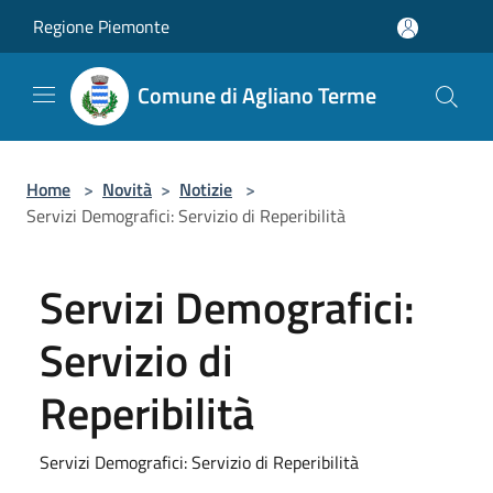
Salta al contenuto principale
Regione Piemonte
Comune di Agliano Terme
Home
>
Novità
>
Notizie
>
Servizi Demografici: Servizio di Reperibilità
Servizi Demografici:
Servizio di
Reperibilità
Servizi Demografici: Servizio di Reperibilità