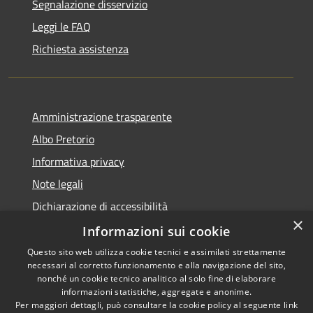
Segnalazione disservizio
Leggi le FAQ
Richiesta assistenza
Amministrazione trasparente
Albo Pretorio
Informativa privacy
Note legali
Dichiarazione di accessibilità
×
Informazioni sui cookie
Questo sito web utilizza cookie tecnici e assimilati strettamente
necessari al corretto funzionamento e alla navigazione del sito,
RSS
Comune convenzionato
nonché un cookie tecnico analitico al solo fine di elaborare
Accessibilità
Astigov
informazioni statistiche, aggregate e anonime.
Per maggiori dettagli, può consultare la cookie policy al seguente
link
Privacy
Progetto
|
Convenzione
|