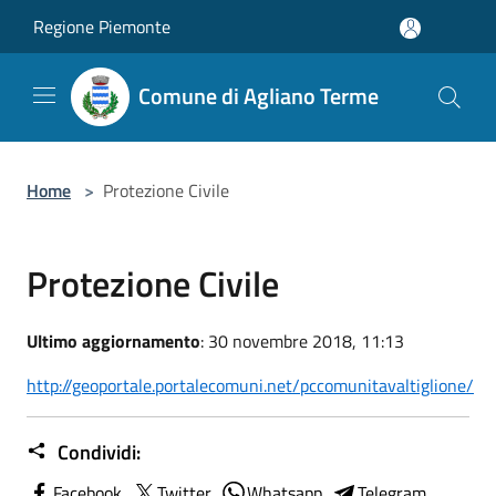
Salta al contenuto principale
Regione Piemonte
Comune di Agliano Terme
Home
>
Protezione Civile
Protezione Civile
Ultimo aggiornamento
: 30 novembre 2018, 11:13
http://geoportale.portalecomuni.net/pccomunitavaltiglione/
Condividi:
Facebook
Twitter
Whatsapp
Telegram