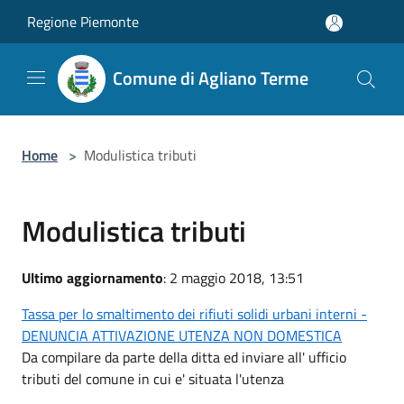
Salta al contenuto principale
Regione Piemonte
Comune di Agliano Terme
Home
>
Modulistica tributi
Modulistica tributi
Ultimo aggiornamento
: 2 maggio 2018, 13:51
Tassa per lo smaltimento dei rifiuti solidi urbani interni -
DENUNCIA ATTIVAZIONE UTENZA NON DOMESTICA
Da compilare da parte della ditta ed inviare all' ufficio
tributi del comune in cui e' situata l'utenza