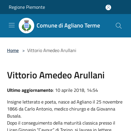
Salta al contenuto principale
Regione Piemonte
Comune di Agliano Terme
Home
>
Vittorio Amedeo Arullani
Vittorio Amedeo Arullani
Ultimo aggiornamento
: 10 aprile 2018, 14:54
Insigne letterato e poeta, nasce ad Agliano il 25 novembre
1866 da Carlo Antonio, medico chirurgo e da Giovanna
Busala.
Dopo il conseguimento della maturità classica presso il
Liceo Ginnasio “Cavour” di Torino, si laurea in lettere