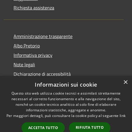
Richiesta assistenza
Amministrazione trasparente
Albo Pretorio
Informativa privacy
Note legali
Dichiarazione di accessibilità
×
Informazioni sui cookie
Questo sito web utilizza cookie tecnici e assimilati strettamente
necessari al corretto funzionamento e alla navigazione del sito,
RSS
Comune convenzionato
nonché un cookie tecnico analitico al solo fine di elaborare
Accessibilità
Astigov
informazioni statistiche, aggregate e anonime.
Per maggiori dettagli, può consultare la cookie policy al seguente
link
Privacy
Progetto
|
Convenzione
|
Cookie
Adesioni
RIFIUTA TUTTO
ACCETTA TUTTO